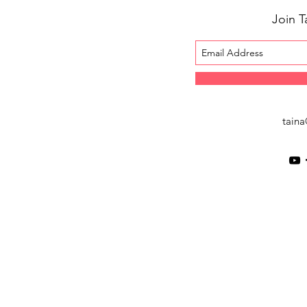
Join T
tain