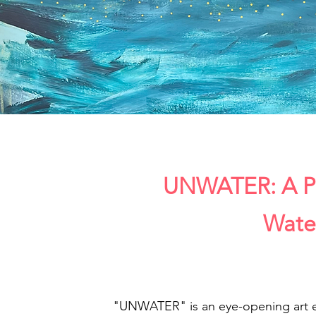
UNWATER: A Po
Wate
"UNWATER" is an eye-opening art ex